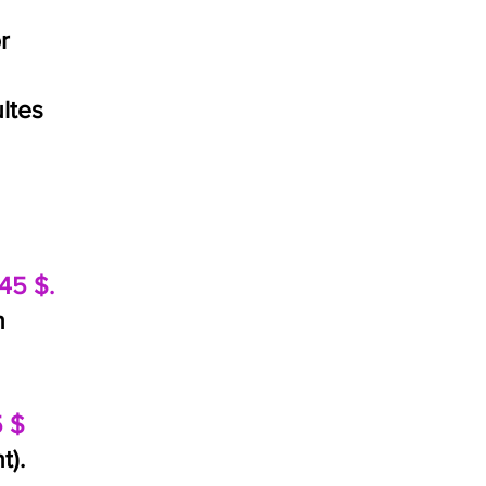
r
ultes
45 $.
n
 $
t).