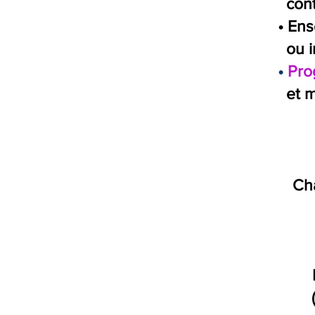
conte
• En
ou i
•
Pro
et m
Ch