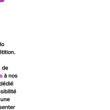
lo
tition.
s de
a
à nos
dédié
sibilité
 une
ésenter