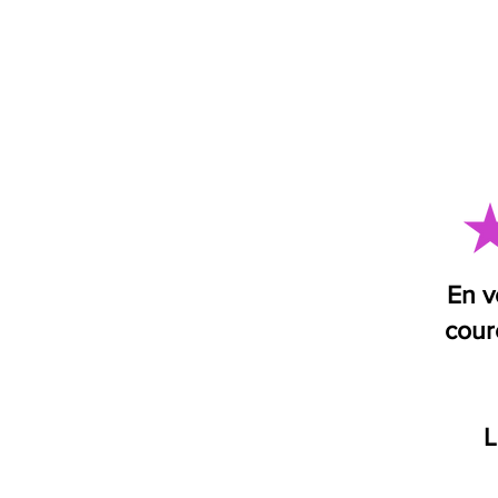
En v
cour
L