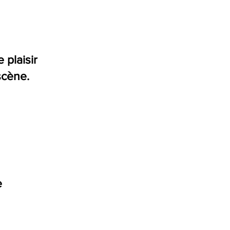
 plaisir
scène.
e