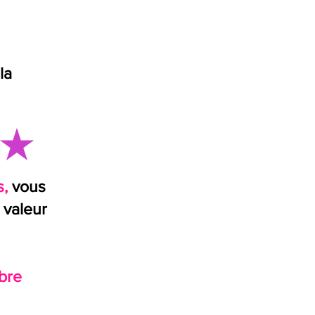
la
,
vous
 valeur
bre