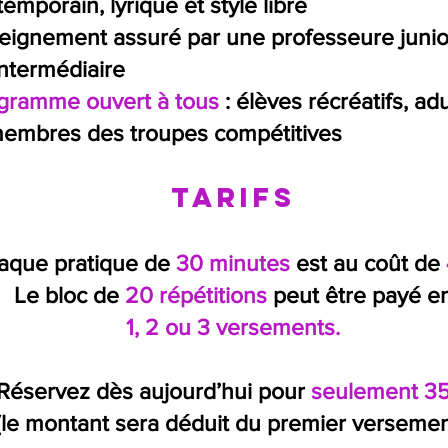
mporain, lyrique et style libre
seignement assuré par une professeure junio
ntermédiaire
gramme ouvert à tous
: élèves récréatifs, ad
embres des troupes compétitives
Tarifs
aque pratique de
30 minutes
est au coût de
Le bloc de
20 répétitions
peut être payé e
1, 2 ou 3 versements.
Réservez dès aujourd’hui pour
seulement 35
(le montant sera déduit du premier versemen