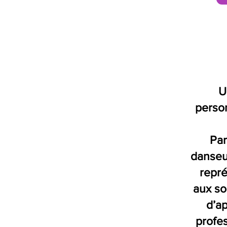
U
person
Par
danseu
repré
aux so
d’a
profes